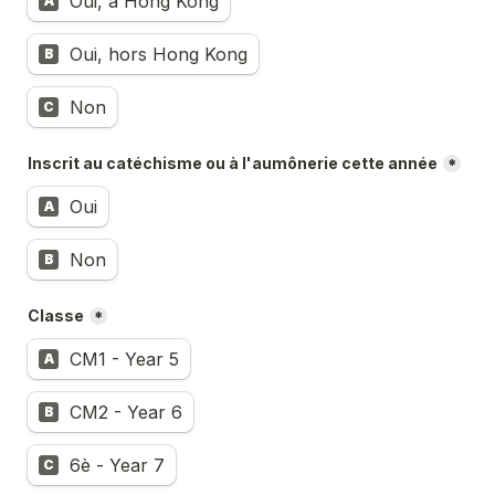
Oui, à Hong Kong
A
Oui, hors Hong Kong
B
Non
C
Inscrit au catéchisme ou à l'aumônerie cette année
*
Oui
A
Non
B
Classe
*
CM1 - Year 5
A
CM2 - Year 6
B
6è - Year 7
C