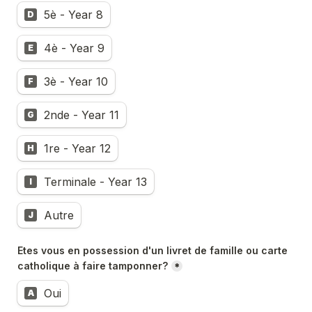
5è - Year 8
D
4è - Year 9
E
3è - Year 10
F
2nde - Year 11
G
1re - Year 12
H
Terminale - Year 13
I
Autre
J
Etes vous en possession d'un livret de famille ou carte 
catholique à faire tamponner?
*
Oui
A