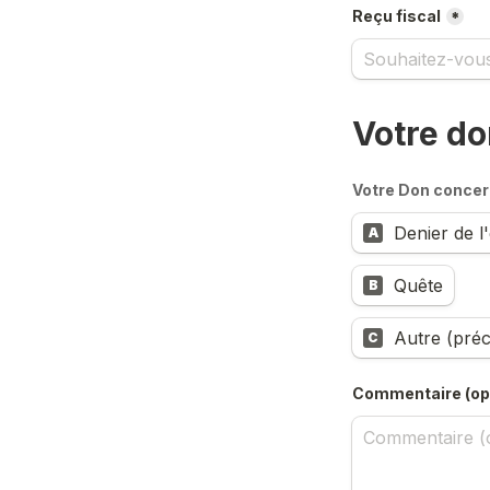
Reçu fiscal
*
Votre d
Votre Don conce
Denier de l'
A
Quête
B
Autre (pré
C
Commentaire (opt