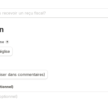
on
rne
*
église
ciser dans commentaires)
ionnel)