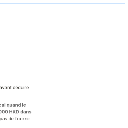
vant déduire 
cal quand le 
1000 HKD dans 
pas de fournir 