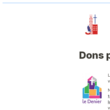
Dons p
L
v
N
t
l
v